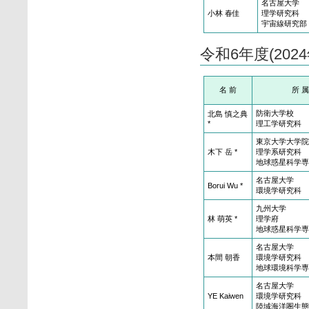
名古屋大学
小林 春佳
理学研究科
宇宙線研究部
令和6年度(20
名 前
所 属
防衛大学校
北島 慎之典
*
理工学研究科
東京大学大学院
木下 岳 *
理学系研究科
地球惑星科学専
名古屋大学
Borui Wu *
環境学研究科
九州大学
林 萌英 *
理学府
地球惑星科学専
名古屋大学
本間 朝香
環境学研究科
地球環境科学専
名古屋大学
YE Kaiwen
環境学研究科
陸域海洋圏生態