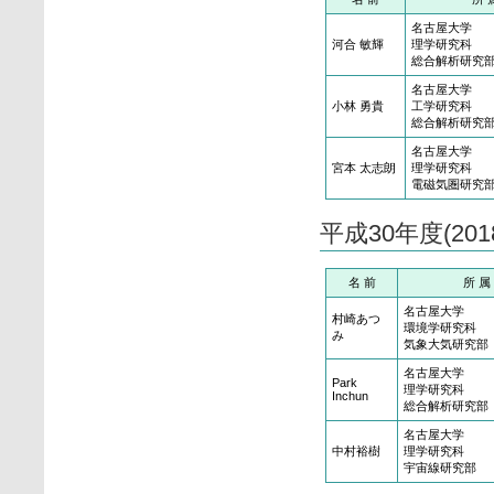
名古屋大学
河合 敏輝
理学研究科
総合解析研究
名古屋大学
小林 勇貴
工学研究科
総合解析研究
名古屋大学
宮本 太志朗
理学研究科
電磁気圏研究
平成30年度(20
名 前
所 属
名古屋大学
村崎あつ
環境学研究科
み
気象大気研究部
名古屋大学
Park
理学研究科
Inchun
総合解析研究部
名古屋大学
中村裕樹
理学研究科
宇宙線研究部