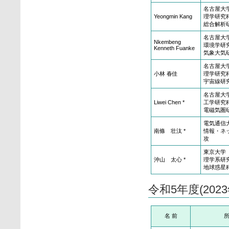
名古屋大
Yeongmin Kang
理学研究
総合解析
名古屋大
Nkembeng
環境学研
Kenneth Fuanke
気象大気
名古屋大
小林 春佳
理学研究
宇宙線研
名古屋大
Liwei Chen *
工学研究
電磁気圏
電気通信
南條 壮汰 *
情報・ネ
攻
東京大学
沖山 太心 *
理学系研
地球惑星
令和5年度(20
名 前
所