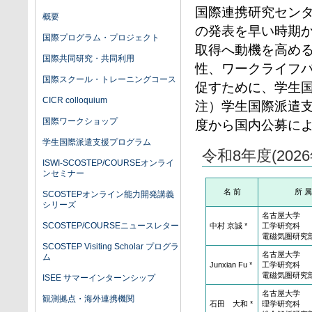
国際連携研究セン
概要
の発表を早い時期
国際プログラム・プロジェクト
取得へ動機を高め
国際共同研究・共同利用
性、ワークライフ
国際スクール・トレーニングコース
促すために、学生
CICR colloquium
注）学生国際派遣支
国際ワークショップ
度から国内公募によ
学生国際派遣支援プログラム
令和8年度(20
ISWI-SCOSTEP/COURSEオンライ
ンセミナー
名 前
所 属
SCOSTEPオンライン能力開発講義
シリーズ
名古屋大学
SCOSTEP/COURSEニュースレター
中村 京誠 *
工学研究科
電磁気圏研究
SCOSTEP Visiting Scholar プログラ
名古屋大学
ム
Junxian Fu *
工学研究科
電磁気圏研究
ISEE サマーインターンシップ
名古屋大学
観測拠点・海外連携機関
石田 大和 *
理学研究科