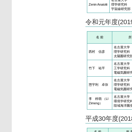
名古屋大学
Zenin Anatolii
理学研究科
宇宙線研究部
令和元年度(20
名 前
所
名古屋大学
西村 信彦
理学研究科
太陽圏研究
名古屋大学
竹下 祐平
工学研究科
電磁気圏研
名古屋大学
惣宇利 卓弥
理学研究科
電磁気圏研
名古屋大学
李 梓萌 （LI
環境学研究
Zimeng）
陸域海洋圏
平成30年度(20
名 前
所 