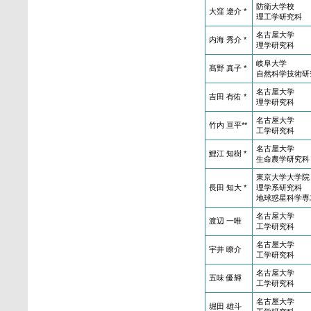
防衛大学校
大窪 遼介 *
理工学研究科
名古屋大学
内海 秀介 *
理学研究科
岐阜大学
髙野 真子 *
自然科学技術研
名古屋大学
吉田 有佑 *
理学研究科
名古屋大学
竹内 亘平**
工学研究科
名古屋大学
鯉江 知樹 *
生命農学研究科
東京大学大学院
長田 知大 *
理学系研究科
地球惑星科学専
名古屋大学
渡辺 一唯
工学研究科
名古屋大学
宇井 瞭介
工学研究科
名古屋大学
五味 優輝
工学研究科
名古屋大学
堀田 雄斗