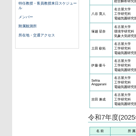
総合解析研究
特任教授・客員教授来日スケジュー
ル
名古屋大学
八谷 寛人
工学研究科
メンバー
電磁気圏研究
附属観測所
名古屋大学
塚越 栞奈
環境学研究科
所在地・交通アクセス
気象大気研究
名古屋大学
土田 叡拓
工学研究科
電磁気圏研究
名古屋大学
伊藤 優斗
工学研究科
電磁気圏研究
名古屋大学
Sefria
工学研究科
Anggarani
電磁気圏研究
名古屋大学
吉田 兼成
工学研究科
電磁気圏研究
令和7年度(20
名 前
所 属