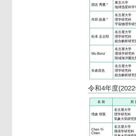
東京大学
国吉 秀鷹 *
地球惑星科学
名古屋大学
作田 皓基 *
理学研究科
宇宙物理学研
名古屋大学
松本 圭太郎
理学研究科
総合解析研究
名古屋大学
Wu Borui
環境学研究科
陸域海洋圏生
名古屋大学
矢倉昌也
理学研究科
総合解析研究
令和4年度(20
名 前
所 
名古屋大学
増倉 明寛
理学研究科
気象大気研究
名古屋大学
Chen Yi-
環境学研究科
Chien
気象大気研究