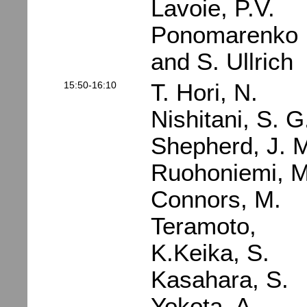
Lavoie, P.V.
Ponomarenko
and S. Ullrich
15:50-16:10
T. Hori, N.
Nishitani, S. G
Shepherd, J. 
Ruohoniemi, M
Connors, M.
Teramoto,
K.Keika, S.
Kasahara, S.
Yokota, A.