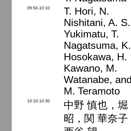
09:50-10:10
T. Hori, N.
Nishitani, A. S.
Yukimatu, T.
Nagatsuma, K.
Hosokawa, H.
Kawano, M.
Watanabe, an
M. Teramoto
10:10-10:30
中野 慎也，堀
昭，関 華奈子