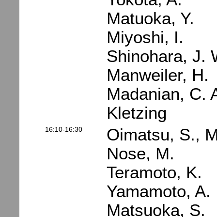
Matuoka, Y.
Miyoshi, I.
Shinohara, J. 
Manweiler, H.
Madanian, C. 
Kletzing
16:10-16:30
Oimatsu, S., M
Nose, M.
Teramoto, K.
Yamamoto, A.
Matsuoka, S.