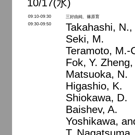
10/17(水)
09:10-09:30
三好由純、篠原育
09:30-09:50
Takahashi, N.,
Seki, M.
Teramoto, M.-
Fok, Y. Zheng,
Matsuoka, N.
Higashio, K.
Shiokawa, D.
Baishev, A.
Yoshikawa, an
T. Nagatsuma