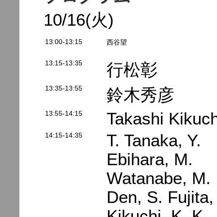
10/16(火)
13:00-13:15
西谷望
13:15-13:35
行松彰
13:35-13:55
鈴木秀彦
13:55-14:15
Takashi Kikuch
14:15-14:35
T. Tanaka, Y.
Ebihara, M.
Watanabe, M.
Den, S. Fujita,
Kikuchi, K. K.,