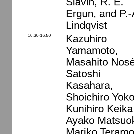
Slavin, R. E.
Ergun, and P.-
Lindqvist
16:30-16:50
Kazuhiro
Yamamoto,
Masahito Nosé
Satoshi
Kasahara,
Shoichiro Yoko
Kunihiro Keika
Ayako Matsuo
Mariko Teramo